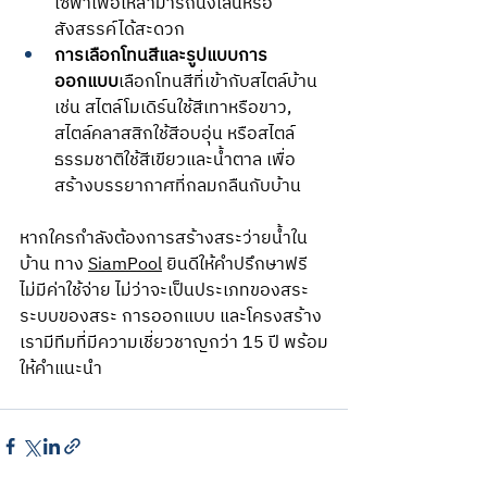
โซฟาเพื่อให้สามารถนั่งเล่นหรือ
สังสรรค์ได้สะดวก
การเลือกโทนสีและรูปแบบการ
ออกแบบ
เลือกโทนสีที่เข้ากับสไตล์บ้าน 
เช่น สไตล์โมเดิร์นใช้สีเทาหรือขาว, 
สไตล์คลาสสิกใช้สีอบอุ่น หรือสไตล์
ธรรมชาติใช้สีเขียวและน้ำตาล เพื่อ
สร้างบรรยากาศที่กลมกลืนกับบ้าน
หากใครกำลังต้องการสร้างสระว่ายน้ำใน
บ้าน ทาง 
SiamPool
 ยินดีให้คำปรึกษาฟรี
ไม่มีค่าใช้จ่าย ไม่ว่าจะเป็นประเภทของสระ 
ระบบของสระ การออกแบบ และโครงสร้าง 
เรามีทีมที่มีความเชี่ยวชาญกว่า 15 ปี พร้อม
ให้คำแนะนำ