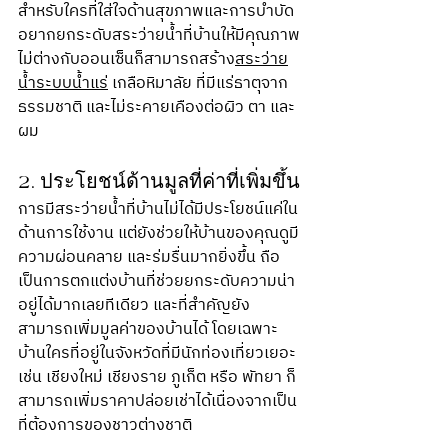
สำหรับใครที่ใส่ใจด้านสุขภาพและการบำบัด 
อยากยกระดับสระว่ายน้ำที่บ้านให้มีคุณภาพ
ไม่ต่างกับออนเซ็นก็สามารถสร้าง
สระว่าย
น้ำระบบน้ำแร่
 เกลือหิมาลัย ที่มีแร่ธาตุจาก
ธรรมชาติ และไม่ระคายเคืองต่อผิว ตา และ 
ผม
2. ประโยชน์ด้านมูลที่ค่าที่เพิ่มขึ้น
การมีสระว่ายน้ำที่บ้านไม่ได้มีประโยชน์แค่ใน
ด้านการใช้งาน แต่ยังช่วยให้บ้านของคุณดูมี
ความผ่อนคลาย และร่มรื่นมากยิ่งขึ้น ถือ
เป็นการตกแต่งบ้านที่ช่วยยกระดับความน่า
อยู่ได้มากเลยทีเดียว และที่สำคัญยัง
สามารถเพิ่มมูลค่าของบ้านได้ โดยเฉพาะ
บ้านใครที่อยู่ในจังหวัดที่มีนักท่องเที่ยวเยอะ 
เช่น เชียงใหม่ เชียงราย ภูเก็ต หรือ พัทยา ก็
สามารถเพิ่มราคาปล่อยเช่าได้เนื่องจากเป็น
ที่ต้องการของชาวต่างชาติ