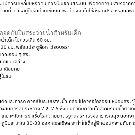
ไม่ควรมีเหลี่ยมหรือคม ควรเป็นขอบสระมน เพื่อลดความเสี่ยงจากกา
ระว่ายน้ำควรอยู่ในร่มด้วยเช่นกัน เพื่อป้องกันไม่ให้สิ่งสกปรก หรือมลพิ
ปลอดภัยในสระว่ายน้ำสำหรับเด็ก
้ำเด็ก ไม่ควรเกิน 60 ซม. 
 120 ซม. พร้อมประตูล็อก ไว้รอบสระ
ริเวณรอบ ๆ สระ
นไดแบบกว้าง
เหลี่ยมคม 
่ในร่ม
ับเด็กและทารก ควรเป็นระบบสระน้ำเกลือ ไม่ควรใช้คลอรีนเหมือนสระผู้
ะสมควรอยู่ระหว่าง 7.2–7.6 ซึ่งเป็นค่าที่มีความใกล้เคียงกับน้ำตาเ
ppm เหมาะกับการฆ่าเชื้อโรค ตามมาตรฐานกระทรวงสาธารณสุข นอกจากน
หภูมิประมาณ 30-33 องศาเซลเซียส จะทำให้เด็กรู้สึกผ่อนคลายกับการ