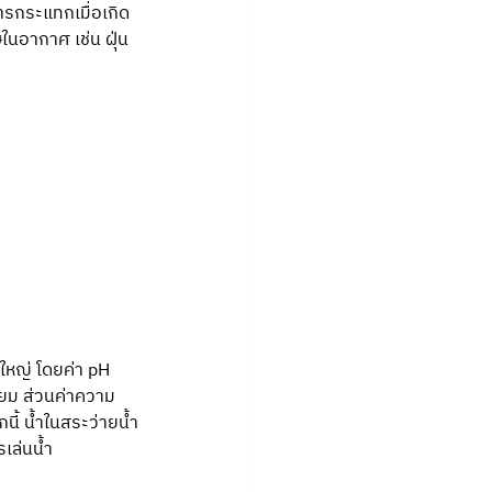
รกระแทกเมื่อเกิด
ษในอากาศ เช่น ฝุ่น 
ใหญ่ โดยค่า pH 
ทียม ส่วนค่าความ
ี้ น้ำในสระว่ายน้ำ
เล่นน้ำ