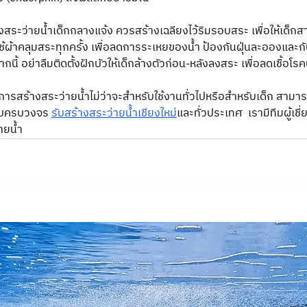
ร้างสระว่ายน้ำเด็กกลางแจ้ง ควรสร้างเฉลียงไว้ริมรอบสระ เพื่อให้เด็
ืมใช้ผ้าคลุมสระทุกครั้ง เพื่อลดการระเหยของน้ำ ป้องกันฝุ่นละอองและกั
นี้ อย่าลืมติดตั้งฝักบัวให้เด็กล้างตัวก่อน-หลังลงสระ เพื่อลดเชื้อโรค
ารสร้างสระว่ายน้ำไม่ว่าจะสำหรับใช้งานทั่วไปหรือสำหรับเด็ก สามา
แบบครบวงจร 
รับสร้างสระว่ายน้ำเชียงใหม่
และทั่วประเทศ  เรามีทีมผู้เช
ายน้ำ