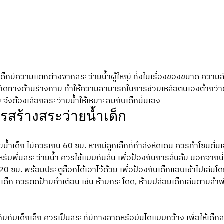
เด็กมีความแตกต่างจากสระว่ายน้ำผู้ใหญ่ ทั้งในเรื่องของขนาด ความ
ำกัดทางด้านร่างกาย ทำให้ความสามารถในการช่วยเหลือตนเองต่ำกว่าผู
จึงต้องเลือกสระว่ายน้ำให้เหมาะสมกับเด็กนั่นเอง 
รสร้างสระว่ายน้ำเด็ก
ำเด็ก ไม่ควรเกิน 60 ซม. หากมีลูกเล็กที่กำลังหัดเดิน ควรทำโซนตื้นเอา
รับพื้นสระว่ายน้ำ ควรใช้แบบกันลื่น เพื่อป้องกันการลื่นล้ม นอกจาก
0 ซม. พร้อมประตูล็อกได้เอาไว้ด้วย เพื่อป้องกันเด็กแอบเข้าไปเล่นโดยไ
ด็ก ควรติดป้ายคำเตือน เช่น ห้ามกระโดด, ห้ามปล่อยเด็กเล่นตามลำพ
ัยกับเด็กเล็ก ควรเป็นสระที่มีทางลาดหรือบันไดแบบกว้าง เพื่อให้เด็ก