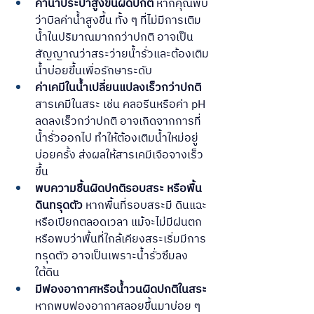
ค่าน้ำประปาสูงขึ้นผิดปกติ
 หากคุณพบ
ว่าบิลค่าน้ำสูงขึ้น ทั้ง ๆ ที่ไม่มีการเติม
น้ำในปริมาณมากกว่าปกติ อาจเป็น
สัญญาณว่าสระว่ายน้ำรั่วและต้องเติม
น้ำบ่อยขึ้นเพื่อรักษาระดับ
ค่าเคมีในน้ำเปลี่ยนแปลงเร็วกว่าปกติ
สารเคมีในสระ เช่น คลอรีนหรือค่า pH 
ลดลงเร็วกว่าปกติ อาจเกิดจากการที่
น้ำรั่วออกไป ทำให้ต้องเติมน้ำใหม่อยู่
บ่อยครั้ง ส่งผลให้สารเคมีเจือจางเร็ว
ขึ้น
พบความชื้นผิดปกติรอบสระ หรือพื้น
ดินทรุดตัว
 หากพื้นที่รอบสระมี ดินแฉะ
หรือเปียกตลอดเวลา แม้จะไม่มีฝนตก 
หรือพบว่าพื้นที่ใกล้เคียงสระเริ่มมีการ
ทรุดตัว อาจเป็นเพราะน้ำรั่วซึมลง
ใต้ดิน
มีฟองอากาศหรือน้ำวนผิดปกติในสระ
หากพบฟองอากาศลอยขึ้นมาบ่อย ๆ 