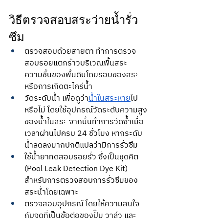
วิธีตรวจสอบสระว่ายน้ำรั่ว
ซึม
ตรวจสอบด้วยสายตา ทำการตรวจ
สอบรอยแตกร้าวบริเวณพื้นสระ 
ความชื้นของพื้นดินโดยรอบของสระ
หรือการเกิดตะไคร่น้ำ
วัดระดับน้ำ เพื่อดูว่า
น้ำในสระหาย
ไป
หรือไม่ โดยใช้อุปกรณ์วัดระดับความสูง
ของน้ำในสระ จากนั้นทำการวัดซ้ำเมื่อ
เวลาผ่านไปครบ 24 ชั่วโมง หากระดับ
น้ำลดลงมากปกติแปลว่ามีการรั่วซึม
ใช้น้ำยาทดสอบรอยรั่ว ซึ่งเป็นชุดคิต 
(Pool Leak Detection Dye Kit) 
สำหรับการตรวจสอบการรั่วซึมของ
สระน้ำโดยเฉพาะ
ตรวจสอบอุปกรณ์ โดยให้ความสนใจ
กับจุดที่เป็นข้อต่อของปั๊ม วาล์ว และ