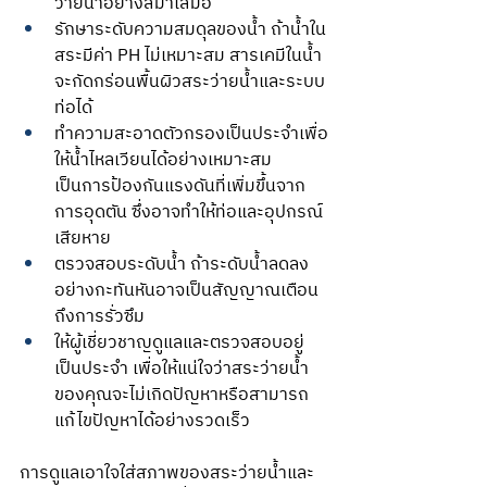
ว่ายน้ำอย่างสม่ำเสมอ
รักษาระดับความสมดุลของน้ำ ถ้าน้ำใน
สระมีค่า PH ไม่เหมาะสม สารเคมีในน้ำ
จะกัดกร่อนพื้นผิวสระว่ายน้ำและระบบ
ท่อได้
ทำความสะอาดตัวกรองเป็นประจำเพื่อ
ให้น้ำไหลเวียนได้อย่างเหมาะสม 
เป็นการป้องกันแรงดันที่เพิ่มขึ้นจาก
การอุดตัน ซึ่งอาจทำให้ท่อและอุปกรณ์
เสียหาย
ตรวจสอบระดับน้ำ ถ้าระดับน้ำลดลง
อย่างกะทันหันอาจเป็นสัญญาณเตือน
ถึงการรั่วซึม
ให้ผู้เชี่ยวชาญดูแลและตรวจสอบอยู่
เป็นประจำ เพื่อให้แน่ใจว่าสระว่ายน้ำ
ของคุณจะไม่เกิดปัญหาหรือสามารถ
แก้ไขปัญหาได้อย่างรวดเร็ว
การดูแลเอาใจใส่สภาพของสระว่ายน้ำและ