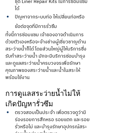
ชุด Liner Repair Kits ในการซ่อมแซม
ได้
ปัญหาจากระบบท่อ ให้เปลี่ยนท่อหรือ
ข้อต่อจุดที่มีการรั่วซึม
ทั้งนี้การซ่อมแซม เจ้าของอาจดำเนินการ
ด้วยตัวเองหรือจะจ้างช่างผู้เชี่ยวชาญด้าน
สระว่ายน้ำก็ได้ โดยส่วนใหญ่ผู้ให้บริการซึ่ง
รับทำสระว่ายน้ำ มักจะมีบริการซ่อมบำรุง
และดูแลสระว่ายน้ำครบวงจรเพื่อรักษา
คุณภาพของสระว่ายน้ำและน้ำในสระให้
พร้อมใช้งาน
การดูแลสระว่ายน้ำไม่ให้
เกิดปัญหารั่วซึม
ตรวจสอบเป็นประจำ เพื่อตรวจดูว่ามี
ร่องรอยการสึกหรอ รอยแตก และรอย
รั่วหรือไม่ และบำรุงรักษาอุปกรณ์สระ