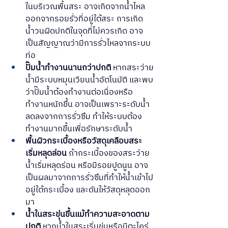
ในบริเวณพื้นสระ อาจเกิดจากน้ำไหล
ออกจากรอยรั่วที่อยู่ใต้สระ การเกิด
น้ำวนผิดปกติในจุดที่ไม่ควรเกิด อาจ
เป็นสัญญาณว่ามีการรั่วไหลจากระบบ
ท่อ
ปั๊มน้ำทำงานนานกว่าปกติ
 หากสระว่าย
น้ำมีระบบหมุนเวียนน้ำอัตโนมัติ และพบ
ว่าปั๊มน้ำต้องทำงานต่อเนื่องหรือ
ทำงานหนักขึ้น อาจเป็นเพราะระดับน้ำ
ลดลงจากการรั่วซึม ทำให้ระบบต้อง
ทำงานมากขึ้นเพื่อรักษาระดับน้ำ
พื้นผิวกระเบื้องหรือวัสดุเคลือบสระ
เริ่มหลุดล่อน
 ถ้ากระเบื้องของสระว่าย
น้ำเริ่มหลุดร่อน หรือมีรอยปูดนูน อาจ
เป็นผลมาจากการรั่วซึมที่ทำให้น้ำเข้าไป
อยู่ใต้กระเบื้อง และดันให้วัสดุหลุดออก
มา
น้ำในสระขุ่นขึ้นแม้ทำความสะอาดตาม
ปกติ
 หากน้ำในสระเริ่มขุ่นหรือมีตะไคร่