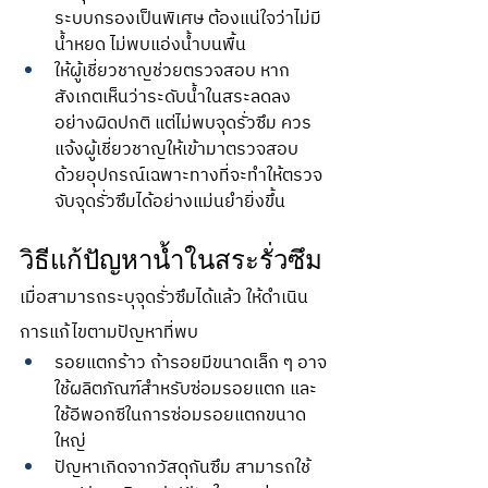
ระบบกรองเป็นพิเศษ ต้องแน่ใจว่าไม่มี
น้ำหยด ไม่พบแอ่งน้ำบนพื้น
ให้ผู้เชี่ยวชาญช่วยตรวจสอบ หาก
สังเกตเห็นว่าระดับน้ำในสระลดลง
อย่างผิดปกติ แต่ไม่พบจุดรั่วซึม ควร
แจ้งผู้เชี่ยวชาญให้เข้ามาตรวจสอบ
ด้วยอุปกรณ์เฉพาะทางที่จะทำให้ตรวจ
จับจุดรั่วซึมได้อย่างแม่นยำยิ่งขึ้น
วิธีแก้ปัญหาน้ำในสระรั่วซึม
เมื่อสามารถระบุจุดรั่วซึมได้แล้ว ให้ดำเนิน
การแก้ไขตามปัญหาที่พบ
รอยแตกร้าว ถ้ารอยมีขนาดเล็ก ๆ อาจ
ใช้ผลิตภัณฑ์สำหรับซ่อมรอยแตก และ
ใช้อีพอกซีในการซ่อมรอยแตกขนาด
ใหญ่
ปัญหาเกิดจากวัสดุกันซึม สามารถใช้