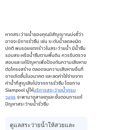
หากสระว่ายน้ำของคุณมีสัญญาณบ่งชี้ว่า
อาจจะมีการรั่วซึม เช่น ระดับน้ำลดลงผิด
ปกติ พบรอยแตกร้าวในสระว่ายน้ำ มีน้ำซึม
รอบสระหรือน้ำซึมตามพื้นดิน ควรรีบตรวจ
สอบและแก้ปัญหาเพื่อป้องกันความเสียหาย
ต่อโครงสร้าง ตลอดจนความเสียหายอื่นที่
อาจเกิดขึ้นในอนาคต และลดค่าใช้จ่ายจาก
ค่าน้ำที่สูญเสียไปจากการรั่วซึม โดยทาง 
Siampool ผู้ให้
บริการสระว่ายน้ำครบ
วงจร
 จะพามาดูสาเหตุและขั้นตอนการแก้
ปัญหาสระว่ายน้ำรั่วซึม
ดูแลสระว่ายน้ำให้สวยและ