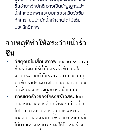
ขึ้นง่ายกว่าปกติ อาจเป็นสัญญาณว่า
น้ำไหลออกจากระบบกรองหรือรั่วซึม 
ทำให้ระบบบำบัดน้ำทำงานได้ไม่เต็ม
ประสิทธิภาพ
สาเหตุที่ทำให้สระว่ายน้ำรั่ว
ซึม
วัสดุกันซึมเสื่อมสภาพ
 ฉีกขาด หรือทะลุ
ซึ่งจะส่งผลให้น้ำในสระรั่วซึม เมื่อใช้
งานสระว่ายน้ำในระยะเวลานาน วัสดุ
กันซึมจะเปราะบางไปตามกาลเวลา ดัง
นั้นจึงต้องตรวจดูอย่างสม่ำเสมอ
การแตกร้าวของโครงสร้างสระ
 โดย
อาจเกิดจากการก่อสร้างสระว่ายน้ำที่
ไม่ได้มาตรฐาน การยุบตัวหรือการ
เคลื่อนตัวของพื้นดินซึ่งสามารถเกิดขึ้น
ได้ตามธรรมชาติ ส่งผลให้โครงสร้าง