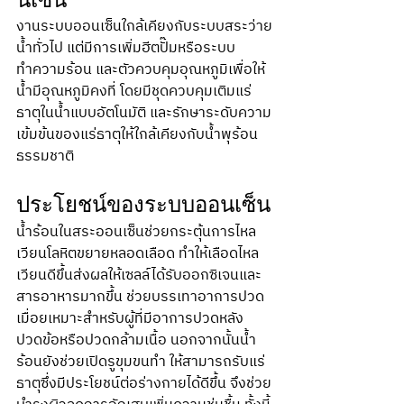
นเซ็น
งานระบบออนเซ็นใกล้เคียงกับระบบสระว่าย
น้ำทั่วไป แต่มีการเพิ่มฮีตปั๊มหรือระบบ
ทำความร้อน และตัวควบคุมอุณหภูมิเพื่อให้
น้ำมีอุณหภูมิคงที่ โดยมีชุดควบคุมเติมแร่
ธาตุในน้ำแบบอัตโนมัติ และรักษาระดับความ
เข้มข้นของแร่ธาตุให้ใกล้เคียงกับน้ำพุร้อน
ธรรมชาติ
ประโยชน์ของระบบออนเซ็น
น้ำร้อนในสระออนเซ็นช่วยกระตุ้นการไหล
เวียนโลหิตขยายหลอดเลือด ทำให้เลือดไหล
เวียนดีขึ้นส่งผลให้เซลล์ได้รับออกซิเจนและ
สารอาหารมากขึ้น ช่วยบรรเทาอาการปวด
เมื่อยเหมาะสำหรับผู้ที่มีอาการปวดหลัง 
ปวดข้อหรือปวดกล้ามเนื้อ นอกจากนั้นน้ำ
ร้อนยังช่วยเปิดรูขุมขนทำ ให้สามารถรับแร่
ธาตุซึ่งมีประโยชน์ต่อร่างกายได้ดีขึ้น จึงช่วย