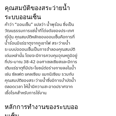
คุณสมบัติของสระว่ายน้ำ
ระบบออนเซ็น
คำว่า “ออนเซ็น”
แปลว่า น้ำพุร้อน ซึ่งเป็น
วัฒนธรรมการแช่น้ำที่โด่งดังของประเทศ
ญี่ปุ่น คุณสมบัติหลักของออนเซ็นคือการที่
น้ำร้อนมีแร่ธาตุจากภูเขาไฟ สระว่ายน้ำ
ระบบบ่อออนเซ็นเป็นการจำลองคุณสมบัติ
เด่นเหล่านั้น โดยจะมีการควบคุมอุณหภูมิอยู่
ที่ประมาณ 38-42 องศาเซลเซียสและมีการ
เติมแร่ธาตุที่มีประโยชน์ต่อร่างกายลงในน้ำ 
เช่น ซัลเฟต แคลเซียม แมกนีเซียม รวมกับ
คุณสมบัติของสระว่ายน้ำซึ่งมีการบำบัดน้ำ
ตลอดเวลา ให้น้ำมีความสะอาดปราศจาก
เชื้อโรคสำหรับการใช้งาน
หลักการทำงานของระบบออ