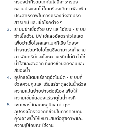
กรองน้ำที่รวมเทคโนโลยีการกรอง
หลายประเภทไว้ในเครื่องเดียว เพื่อเพิ่ม
ประสิทธิภาพในการกรองสิ่งสกปรก 
สารเคมี และเชื้อโรคต่าง ๆ
ระบบฆ่าเชื้อด้วย UV และโอโซน - ระบบ
ฆ่าเชื้อด้วย UV ใช้แสงอัลตราไวโอเลต 
เพื่อฆ่าเชื้อโรคและแบคทีเรีย โดยจะ
ทำงานร่วมกับโอโซนซึ่งสามารถทำลาย
สารอินทรีย์และโลหะบางชนิดได้ดี ทำให้
น้ำใสและสะอาด ทั้งยังช่วยลดกลิ่นและ
สีของน้ำ
อุปกรณ์เติมแร่ธาตุอัตโนมัติ - ระบบที่
ช่วยควบคุมและเติมแร่ธาตุลงในน้ำด้วย
ความแม่นยำอย่างต่อเนื่อง เพื่อให้
ความเข้มข้นของแร่ธาตุในน้ำคงที่
เซนเซอร์วัดอุณหภูมิและค่า pH - 
อุปกรณ์ตรวจวัดที่ช่วยในการควบคุม
คุณภาพน้ำให้เหมาะสมต่อสุขภาพและ
ความรู้สึกขณะใช้งาน