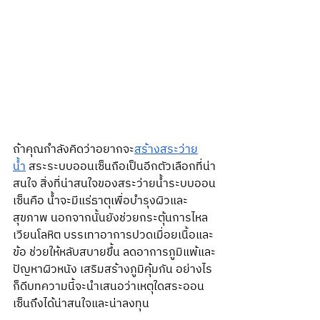
ถ้าคุณกำลังคิดว่าอยากจะ
สร้างสระว่าย
น้ำ
 สระระบบออนเซ็นถือเป็นอีกตัวเลือกที่น่า
สนใจ สิ่งที่น่าสนใจของสระว่ายน้ำระบบออน
เซ็นคือ น้ำจะมีแร่ธาตุเพื่อบำรุงผิวและ
สุขภาพ นอกจากนั้นยังช่วยกระตุ้นการไหล
เวียนโลหิต บรรเทาอาการปวดเมื่อยเนื้อและ
ข้อ ช่วยให้หลับสบายขึ้น ลดอาการภูมิแพ้และ
ปัญหาผิวหนัง เสริมสร้างภูมิคุ้มกัน อย่างไร
ก็ดีบทความนี้จะนำเสนอว่าเหตุใดสระออน
เซ็นถึงได้น่าสนใจและน่าลงทุน