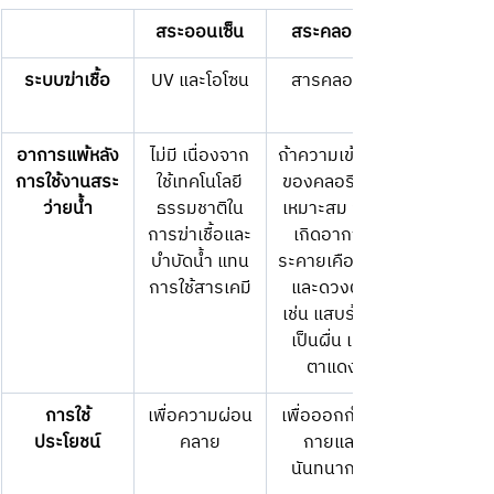
สระออนเซ็น
สระคลอรีน
ระบบฆ่าเชื้อ
UV และโอโซน
สารคลอรีน
อาการแพ้หลัง
ไม่มี เนื่องจาก
ถ้าความเข้มข้น
การใช้งานสระ
ใช้เทคโนโลยี
ของคลอรีนไม่
ว่ายน้ำ
ธรรมชาติใน
เหมาะสม อาจ
การฆ่าเชื้อและ
เกิดอาการ
บำบัดน้ำ แทน
ระคายเคืองผิว
การใช้สารเคมี
และดวงตา 
เช่น แสบร้อน 
เป็นผื่น และ
ตาแดง
การใช้
เพื่อความผ่อน
เพื่อออกกำลัง
ประโยชน์
คลาย
กายและ
นันทนาการ