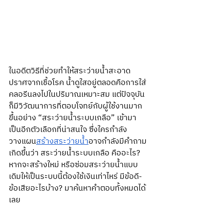
ในอดีตวิธีที่ช่วยทำให้สระว่ายน้ำสะอาด
ปราศจากเชื้อโรค น้ำดูใสอยู่ตลอดคือการใส่
คลอรีนลงไปในปริมาณเหมาะสม แต่ปัจจุบัน
ก็มีวิวัฒนาการที่ตอบโจทย์กับผู้ใช้งานมาก
ขึ้นอย่าง “สระว่ายน้ำระบบเกลือ” เข้ามา
เป็นอีกตัวเลือกที่น่าสนใจ ซึ่งใครกำลัง
วางแผน
สร้างสระว่ายน้ำ
อาจกำลังมีคำถาม
เกิดขึ้นว่า สระว่ายน้ำระบบเกลือ คืออะไร? 
หากจะสร้างใหม่ หรือซ่อมสระว่ายน้ำแบบ
เดิมให้เป็นระบบนี้ต้องใช้เงินเท่าไหร่ มีข้อดี-
ข้อเสียอะไรบ้าง? มาค้นหาคำตอบทั้งหมดได้
เลย