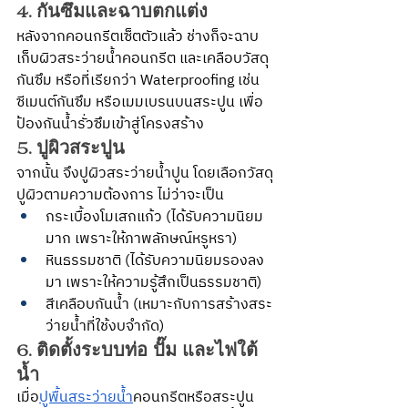
4. กันซึมและฉาบตกแต่ง
หลังจากคอนกรีตเซ็ตตัวแล้ว ช่างก็จะฉาบ
เก็บผิวสระว่ายน้ำคอนกรีต และเคลือบวัสดุ
กันซึม หรือที่เรียกว่า Waterproofing เช่น 
ซีเมนต์กันซึม หรือเมมเบรนบนสระปูน เพื่อ
ป้องกันน้ำรั่วซึมเข้าสู่โครงสร้าง
5. ปูผิวสระปูน
จากนั้น จึงปูผิวสระว่ายน้ำปูน โดยเลือกวัสดุ
ปูผิวตามความต้องการ ไม่ว่าจะเป็น
กระเบื้องโมเสกแก้ว (ได้รับความนิยม
มาก เพราะให้ภาพลักษณ์หรูหรา)
หินธรรมชาติ (ได้รับความนิยมรองลง
มา เพราะให้ความรู้สึกเป็นธรรมชาติ)
สีเคลือบกันน้ำ (เหมาะกับการสร้างสระ
ว่ายน้ำที่ใช้งบจำกัด)
6. ติดตั้งระบบท่อ ปั๊ม และไฟใต้
น้ำ
เมื่อ
ปูพื้นสระว่ายน้ำ
คอนกรีตหรือสระปูน