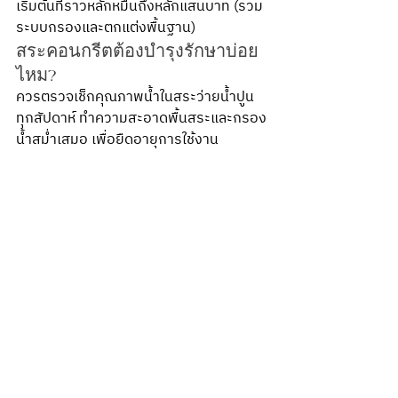
เริ่มต้นที่ราวหลักหมื่นถึงหลักแสนบาท (รวม
ระบบกรองและตกแต่งพื้นฐาน)
สระคอนกรีตต้องบำรุงรักษาบ่อย
ไหม?
ควรตรวจเช็กคุณภาพน้ำในสระว่ายน้ำปูน
ทุกสัปดาห์ ทำความสะอาดพื้นสระและกรอง
น้ำสม่ำเสมอ เพื่อยืดอายุการใช้งาน
สระปูนต้องเปลี่ยนน้ำบ่อยไหม?
หากระบบกรองและบำบัดน้ำทำงานดี ไม่มี
ตะไคร่น้ำในสระว่ายน้ำ
 ก็สามารถใช้ได้นาน
หลายเดือนโดยไม่ต้องถ่ายน้ำออกทั้งหมด 
การสร้างสระว่ายน้ำคอนกรีต หรือสระปูน 
ไม่ใช่เรื่องยาก แต่ต้องอาศัยการวางแผนที่
รอบคอบ ตั้งแต่การออกแบบโครงสร้าง 
การเลือกวัสดุ ระบบกรองน้ำ ไปจนถึงการ
ดูแลรักษาหลังใช้งาน หากเลือกช่างสระว่าย
น้ำที่มีความเชี่ยวชาญและใช้วัสดุคุณภาพดี 