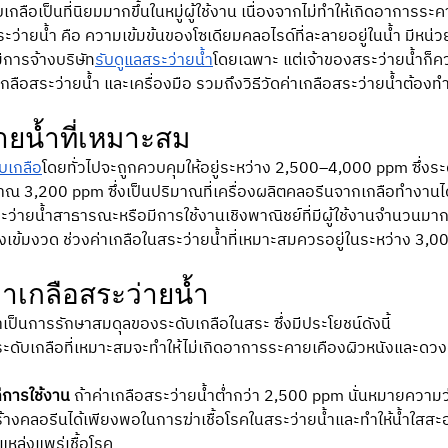
เกลือเป็นที่นิยมมากขึ้นในหมู่ผู้ใช้งาน เนื่องจากไม่ทำให้เกิดอาการระ
ว่ายน้ำ คือ ความเข้มข้นของโซเดียมคลอไรด์ที่ละลายอยู่ในน้ำ มีหน่ว
ะมีการจ้างบริษัท
รับดูแลสระว่ายน้ำ
โดยเฉพาะ แต่เจ้าของสระว่ายน้ำก็ค
าเกลือสระว่ายน้ำ และเครื่องมือ รวมถึงวิธีวัดค่าเกลือสระว่ายน้ำต้องท
ายน้ำที่เหมาะสม
บเกลือ
โดยทั่วไปจะถูกควบคุมให้อยู่ระหว่าง 2,500–4,000 ppm ซึ่งระ
3,200 ppm ซึ่งเป็นปริมาณที่เครื่องผลิตคลอรีนจากเกลือทำงานได้ดี
็นสระว่ายน้ำสาธารณะหรือมีการใช้งานเชิงพาณิชย์ที่มีผู้ใช้งานจำนวนม
ข้มงวด ช่วงค่าเกลือในสระว่ายน้ำที่เหมาะสมควรอยู่ในระหว่าง 3
่าเกลือสระว่ายน้ำ 
ำเป็นการรักษาสมดุลของระดับเกลือในสระ ซึ่งมีประโยชน์ดังนี้
ระดับเกลือที่เหมาะสมจะทำให้ไม่เกิดอาการระคายเคืองผิวหนังและดวงต
่การใช้งาน
 ถ้าค่าเกลือสระว่ายน้ำต่ำกว่า 2,500 ppm นั่นหมายความว่
างคลอรีนได้เพียงพอในการฆ่าเชื้อโรคในสระว่ายน้ำและทำให้น้ำใสสะอา
แหล่งแพร่เชื้อโรค