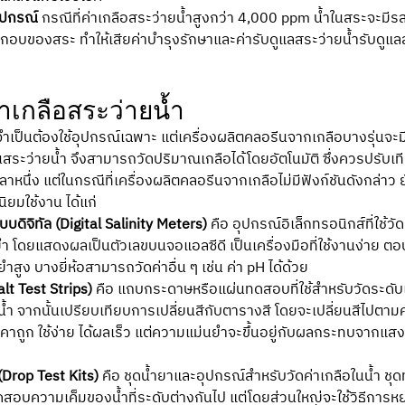
ุปกรณ์
 กรณีที่ค่าเกลือสระว่ายน้ำสูงกว่า 4,000 ppm น้ำในสระจะมีรส
อบของสระ ทำให้เสียค่าบำรุงรักษาและค่ารับดูแลสระว่ายน้ำรับดูแลส
ค่าเกลือสระว่ายน้ำ
ำจำเป็นต้องใช้อุปกรณ์เฉพาะ แต่เครื่องผลิตคลอรีนจากเกลือบางรุ่นจะมี
สระว่ายน้ำ จึงสามารถวัดปริมาณเกลือได้โดยอัตโนมัติ ซึ่งควรปรับเ
าหนึ่ง แต่ในกรณีที่เครื่องผลิตคลอรีนจากเกลือไม่มีฟังก์ชันดังกล่าว ยั
นิยมใช้งาน ได้แก่
บบดิจิทัล (Digital Salinity Meters)
 คือ อุปกรณ์อิเล็กทรอนิกส์ที่ใช้
 โดยแสดงผลเป็นตัวเลขบนจอแอลซีดี เป็นเครื่องมือที่ใช้งานง่าย ต
สูง บางยี่ห้อสามารถวัดค่าอื่น ๆ เช่น ค่า pH ได้ด้วย
t Test Strips)
 คือ แถบกระดาษหรือแผ่นทดสอบที่ใช้สำหรับวัดระดับ
ำ จากนั้นเปรียบเทียบการเปลี่ยนสีกับตารางสี โดยจะเปลี่ยนสีไปตา
าคาถูก ใช้ง่าย ได้ผลเร็ว แต่ความแม่นยำจะขึ้นอยู่กับผลกระทบจากแ
rop Test Kits)
 คือ ชุดน้ำยาและอุปกรณ์สำหรับวัดค่าเกลือในน้ำ ชุ
อบความเค็มของน้ำที่ระดับต่างกันไป แต่โดยส่วนใหญ่จะใช้วิธีการ