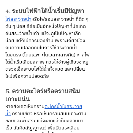
4. ระบบไฟฟ้าใต้น้ำเริ่มมีปัญหา
ไฟสระว่ายน้ำ
หรือไฟรอบสระว่ายน้ำ ที่ติด ๆ 
ดับ ๆ บ่อย ก็ถือเป็นอีกหนึ่งปัญหาที่มักเกิด
กับสระว่ายน้ำเก่า แม้จะดูเป็นปัญหาเล็ก
น้อย แต่ก็ไม่ควรมองข้าม เพราะเกี่ยวข้อง
กับความปลอดภัยในการใช้สระว่ายน้ำ
โดยตรง (โดยเฉพาะในเวลากลางคืน) หากไฟ
ใต้น้ำเริ่มเสื่อมสภาพ ควรให้ช่างผู้เชี่ยวชาญ
ตรวจเช็กระบบไฟใต้น้ำทั้งหมด และเปลี่ยน
ใหม่เพื่อความปลอดภัย
5. คราบตะไคร่หรือคราบสนิม
เกาะแน่น
หากสังเกตเห็นคราบ
ตะไคร่น้ำในสระว่าย
น้ำ
 คราบเขียว หรือเห็นคราบสนิมเกาะตาม
ขอบและพื้นสระ แม้จะขัดแล้วก็ยังกลับมา
เร็ว นั่นคือสัญญาณว่าพื้นผิวสระเสื่อม