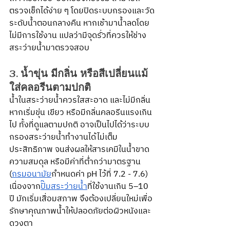
ตรวจเช็กได้ง่าย ๆ โดยปิดระบบกรองและวัด
ระดับน้ำตอนกลางคืน หากเช้ามาน้ำลดโดย
ไม่มีการใช้งาน แปลว่ามีจุดรั่วที่ควรให้ช่าง
สระว่ายน้ำมาตรวจสอบ
3. น้ำขุ่น มีกลิ่น หรือสีเปลี่ยนแม้
ใส่คลอรีนตามปกติ
น้ำในสระว่ายน้ำควรใสสะอาด และไม่มีกลิ่น 
หากเริ่มขุ่น เขียว หรือมีกลิ่นคลอรีนแรงเกิน
ไป ทั้งที่ดูแลตามปกติ อาจเป็นไปได้ว่าระบบ
กรองสระว่ายน้ำทำงานได้ไม่เต็ม
ประสิทธิภาพ จนส่งผลให้สารเคมีในน้ำขาด
ความสมดุล หรือมีค่าที่ต่ำกว่ามาตรฐาน 
(
กรมอนามัย
กำหนดค่า pH ไว้ที่ 7.2 - 7.6) 
เนื่องจาก
ปั๊มสระว่ายน้ำ
ที่ใช้งานเกิน 5–10 
ปี มักเริ่มเสื่อมสภาพ จึงต้องเปลี่ยนใหม่เพื่อ
รักษาคุณภาพน้ำให้ปลอดภัยต่อผิวหนังและ
ดวงตา