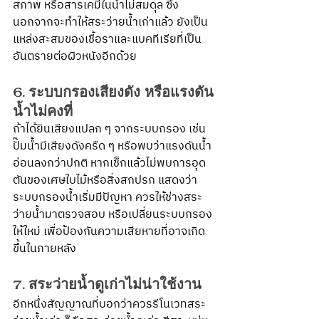
สภาพ หรือสารเคมีในน้ำไม่สมดุล ซึ่ง
นอกจากจะทำให้สระว่ายน้ำเก่าแล้ว ยังเป็น
แหล่งสะสมของเชื้อราและแบคทีเรียที่เป็น
อันตรายต่อผิวหนังอีกด้วย
6. ระบบกรองเสียงดัง หรือแรงดัน
น้ำไม่คงที่
ถ้าได้ยินเสียงแปลก ๆ จากระบบกรอง เช่น 
ปั๊มน้ำมีเสียงดังครืด ๆ หรือพบว่าแรงดันน้ำ
อ่อนลงกว่าปกติ หากเช็กแล้วไม่พบการอุด
ตันของเศษใบไม้หรือสิ่งสกปรก แสดงว่า
ระบบกรองน้ำเริ่มมีปัญหา ควรให้ช่างสระ
ว่ายน้ำมาตรวจสอบ หรือเปลี่ยนระบบกรอง
ให้ใหม่ เพื่อป้องกันความเสียหายที่อาจเกิด
ขึ้นในภายหลัง
7. สระว่ายน้ำดูเก่าไม่น่าใช้งาน
อีกหนึ่งสัญญาณที่บอกว่าควรรีโนเวทสระ