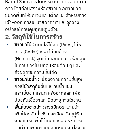
Barrel Sauna จะได้บรรยากาศที่ผ่อนคลาย
กว่า โดยก่อนสร้างห้องซาวน่า อย่าลืมวัด
ขนาดพื้นที่ให้ชัดเจนและเผื่อระยะสำหรับทาง
เข้า–ออก การระบายอากาศ และจุดวาง
อุปกรณ์ควบคุมอุณหภูมิด้วย
2. วัสดุที่ใช้ในการสร้าง
ซาวน่าไม้ : 
นิยมใช้ไม้สน (Pine), ไม้ซี
ดาร์ (Cedar) หรือ ไม้ฮีมล็อก 
(Hemlock) จุดเด่นคือทนความร้อนสูง 
ไม่คายยางไม้ มีกลิ่นหอมอ่อน ๆ และ
ช่วยดูดซับความชื้นได้ดี
ซาวน่าไอน้ำ : 
เนื่องจากมีความชื้นสูง 
ควรใช้วัสดุกันชื้นและทนน้ำ เช่น 
กระเบื้อง แกรนิต หรืออะคริลิก เพื่อ
ป้องกันเชื้อราและยืดอายุการใช้งาน
พื้นห้องซาวน่า : 
ควรมีท่อระบายน้ำ 
เพื่อป้องกันน้ำขัง และเลือกวัสดุปูพื้น
กันลื่น เช่น พื้นไม้เทียม หรือกระเบื้อง
ผิวด้าน เพื่อความปลอดภัยขณะใช้งาน