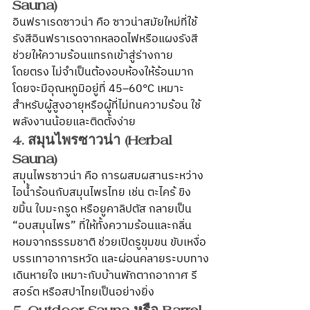
Sauna)
อินฟราเรดซาวน่า คือ ซาวน่าสมัยใหม่ที่ใช้
รังสีอินฟราเรดจากหลอดไฟหรือแผงรังสี 
ช่วยให้ความร้อนแทรกเข้าสู่ร่างกาย
โดยตรง ไม่จำเป็นต้องอบห้องให้ร้อนมาก 
โดยจะมีอุณหภูมิอยู่ที่ 45–60°C เหมาะ
สำหรับผู้สูงอายุหรือผู้ที่ไม่ทนความร้อน ใช้
พลังงานน้อยและติดตั้งง่าย
4. สมุนไพรซาวน่า (Herbal 
Sauna)
สมุนไพรซาวน่า คือ การผสมผสานระหว่าง
ไอน้ำร้อนกับสมุนไพรไทย เช่น ตะไคร้ ขิง 
ขมิ้น ใบมะกรูด หรือยูคาลิปตัส กลายเป็น 
“อบสมุนไพร” ที่ให้ทั้งความร้อนและกลิ่น
หอมจากธรรมชาติ ช่วยเปิดรูขุมขน ขับเหงื่อ 
บรรเทาอาการหวัด และผ่อนคลายระบบทาง
เดินหายใจ เหมาะกับบ้านพักตากอากาศ รี
สอร์ต หรือสปาไทยเป็นอย่างยิ่ง