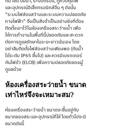
กัน เช่น ปั๊มน้ำ, ระบบกรอง, ตู้ควบคุมไฟ 
และอุปกรณ์อิเล็กทรอนิกส์อื่น ๆ ดังนั้น 
“ระบบไฟส่องสว่างและระบบความปลอดภัย
ทางไฟฟ้า” จึงเป็นสิ่งจำเป็นอย่างยิ่งที่ต้อง
ติดตั้งเอาไว้ในห้องเครื่องสระว่ายน้ำ เพื่อ
ให้การทำงานในพื้นที่นี้ปลอดภัยและสะดวก
ต่อการดูแลรักษาในระยะยาวนั่นเอง โดย
อย่าลืมติดตั้งไฟส่องสว่างเพียงพอ (กันน้ำ
ได้ระดับ IP65 ขึ้นไป) และควรมีเบรกเกอร์
กันไฟรั่ว (ELCB) เพื่อความปลอดภัยของผู้
ดูแลด้วย
ห้องเครื่องสระว่ายน้ำ ขนาด
เท่าไหร่จึงจะเหมาะสม?
ห้องเครื่องสระว่ายน้ํา ขนาดจะขึ้นอยู่กับ
ขนาดของสระและอุปกรณ์ที่ใช้ โดยทั่วไปจะมี
ขนาดดังนี้