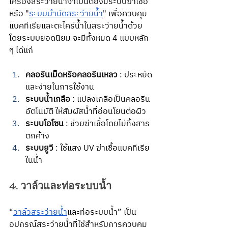
เครื่องสระว่ายน้ำจำเป็นต้องมีระบบฆ่าเชื้อ
หรือ "
ระบบบำบัดสระว่ายน้ำ
" เพื่อควบคุม
แบคทีเรียและตะไคร่น้ำในสระว่ายน้ำด้วย 
โดยระบบยอดนิยม จะมีทั้งหมด 4 แบบหลัก 
ๆ ได้แก่
คลอรีนเม็ดหรือคลอรีนเหลว 
: ประหยัด
และง่ายในการใช้งาน
ระบบน้ำเกลือ 
: แปลงเกลือเป็นคลอรีน
อัตโนมัติ ให้สัมผัสน้ำที่อ่อนโยนต่อผิว
ระบบโอโซน 
: ช่วยฆ่าเชื้อโดยไม่ทิ้งสาร
ตกค้าง
ระบบยูวี 
: ใช้แสง UV ฆ่าเชื้อแบคทีเรีย
ในน้ำ
4. วาล์วและท่อระบบน้ำ
“
วาล์วสระว่ายน้ำ
และท่อระบบน้ำ” เป็น
อุปกรณ์สระว่ายน้ำที่ใช้สำหรับการควบคุม