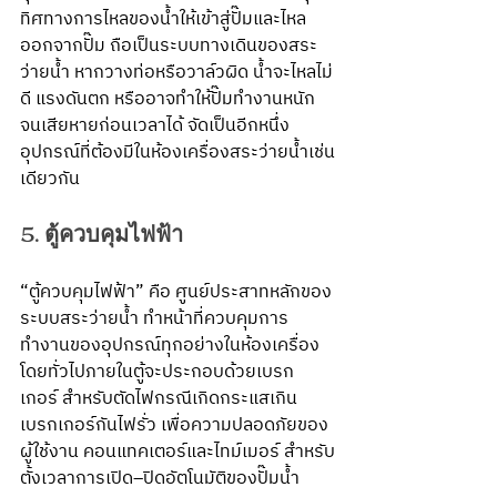
ทิศทางการไหลของน้ำให้เข้าสู่ปั๊มและไหล
ออกจากปั๊ม ถือเป็นระบบทางเดินของสระ
ว่ายน้ำ หากวางท่อหรือวาล์วผิด น้ำจะไหลไม่
ดี แรงดันตก หรืออาจทำให้ปั๊มทำงานหนัก
จนเสียหายก่อนเวลาได้ จัดเป็นอีกหนึ่ง
อุปกรณ์ที่ต้องมีในห้องเครื่องสระว่ายน้ำเช่น
เดียวกัน
5. ตู้ควบคุมไฟฟ้า
“ตู้ควบคุมไฟฟ้า” คือ ศูนย์ประสาทหลักของ
ระบบสระว่ายน้ำ ทำหน้าที่ควบคุมการ
ทำงานของอุปกรณ์ทุกอย่างในห้องเครื่อง 
โดยทั่วไปภายในตู้จะประกอบด้วยเบรก
เกอร์ สำหรับตัดไฟกรณีเกิดกระแสเกิน 
เบรกเกอร์กันไฟรั่ว เพื่อความปลอดภัยของ
ผู้ใช้งาน คอนแทคเตอร์และไทม์เมอร์ สำหรับ
ตั้งเวลาการเปิด–ปิดอัตโนมัติของปั๊มน้ำ